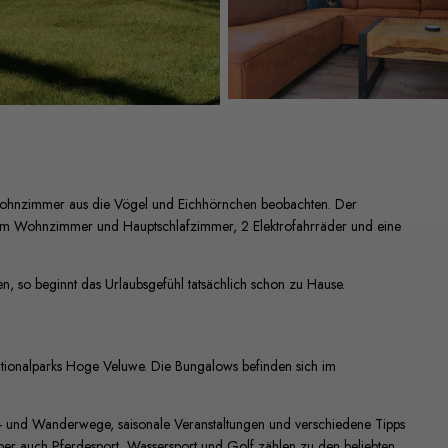
ohnzimmer aus die Vögel und Eichhörnchen beobachten. Der
im Wohnzimmer und Hauptschlafzimmer, 2 Elektrofahrräder und eine
n, so beginnt das Urlaubsgefühl tatsächlich schon zu Hause.
ationalparks Hoge Veluwe. Die Bungalows befinden sich im
d- und Wanderwege, saisonale Veranstaltungen und verschiedene Tipps
ber auch Pferdesport, Wassersport und Golf zählen zu den beliebten