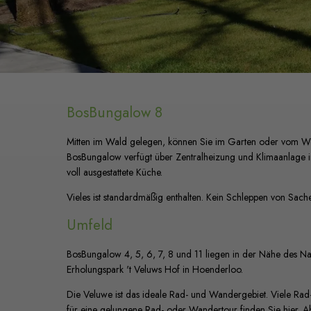
BosBungalow 8
Mitten im Wald gelegen, können Sie im Garten oder vom W
BosBungalow verfügt über Zentralheizung und Klimaanlage 
voll ausgestattete Küche.
Vieles ist standardmäßig enthalten. Kein Schleppen von Sache
Umfeld
BosBungalow 4, 5, 6, 7, 8 und 11 liegen in der Nähe des N
Erholungspark 't Veluws Hof in Hoenderloo.
Die Veluwe ist das ideale Rad- und Wandergebiet. Viele Ra
für eine gelungene Rad- oder Wandertour finden Sie hier. A