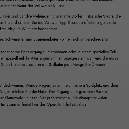
tät mit der Natur der Veluwe als Kulisse!
Täler und Sandverwehungen, charmante Dörfer, historische Städte, die
 Sie und erleben Sie die Veluwe! Tipp: Besonders frühmorgens oder
en oft gute Wildtiere beobachten.
tsee. Schwimmer und Sonnenanbeter können sich an verschiedenen
ngenehme Spaziergänge unternehmen oder in einem speziellen Teil
en speziell auf ihr Alter abgestimmten Spielgeräten, während die etwas
 Superkletternetz oder in der Seilbahn jede Menge Spaß haben.
, Wildschweinen, Wanderwegen, einem Teich, einem Spielplatz und dem
Wegen erleben Sie die Natur. Der Zugang zum gesamten Park ist
Der Kletterwald“ nutzen. Der prähistorische „Hapskamp“ ist vielen
Im Sommer findet hier das Open Air Filmfestival statt.