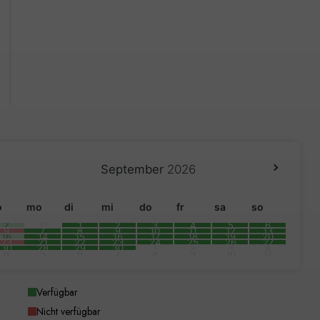
September
2026
o
mo
di
mi
do
fr
sa
so
2
31
1
2
3
4
5
6
9
7
8
9
10
11
12
13
16
14
15
16
17
18
19
20
23
21
22
23
24
25
26
27
30
28
29
30
1
2
3
4
6
5
6
7
8
9
10
11
Verfügbar
Nicht verfügbar