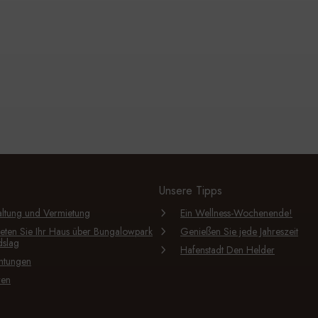
Unsere Tipps
ltung und Vermietung
Ein Wellness-Wochenende!
eten Sie Ihr Haus über Bungalowpark
Genießen Sie jede Jahreszeit
dslag
Hafenstadt Den Helder
chtungen
ren