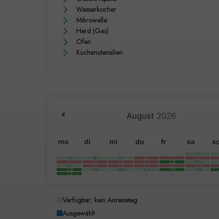
Wasserkocher
Mikrowelle
Herd (Gas)
Ofen
Küchenutensilien
August
2026
mo
di
mi
do
fr
sa
s
27
28
29
30
31
1
3
4
5
6
7
8
10
11
12
13
14
15
17
18
19
20
21
22
24
25
26
27
28
29
31
1
2
3
4
5
Verfügbar, kein Anreisetag
Ausgewählt