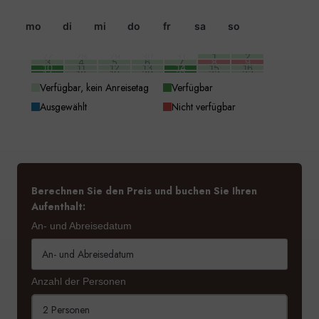
mo
di
mi
do
fr
sa
so
27
28
29
30
31
1
2
3
4
5
6
7
8
9
10
11
12
13
14
15
16
17
18
19
20
21
22
23
24
25
26
27
28
29
30
31
1
2
3
4
5
6
Verfügbar, kein Anreisetag
Verfügbar
Ausgewählt
Nicht verfügbar
Berechnen Sie den Preis und buchen Sie Ihren
Aufenthalt:
An- und Abreisedatum
Anzahl der Personen
2 Personen