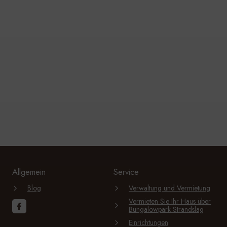
Allgemein
Service
Blog
Verwaltung und Vermietung
Vermieten Sie Ihr Haus über
Bungalowpark Strandslag
Einrichtungen